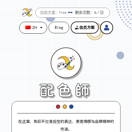
跳
至
目前方案：Free
剩余次数：6／日
内
容
ZH
Blog
会员方案
配色師
在这里，色彩不仅是视觉的表达，更是情感与品牌精神的
传递。