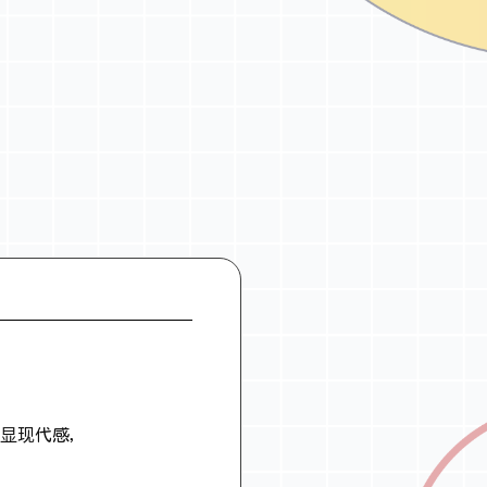
显现代感，
。