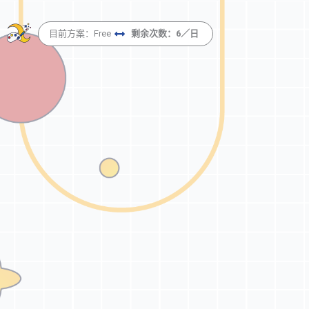
跳
至
目前方案：Free
剩余次数：6／日
内
容