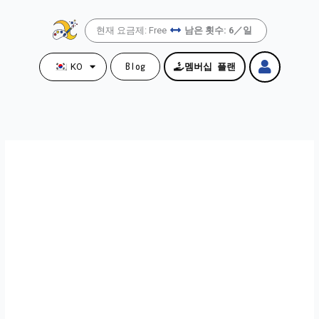
콘
텐
현재 요금제: Free
남은 횟수: 6／일
츠
로
KO
Blog
멤버십 플랜
건
너
뛰
기