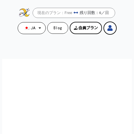
内
容
現在のプラン：Free
残り回数：6／日
を
ス
JA
Blog
会員プラン
キ
ッ
プ