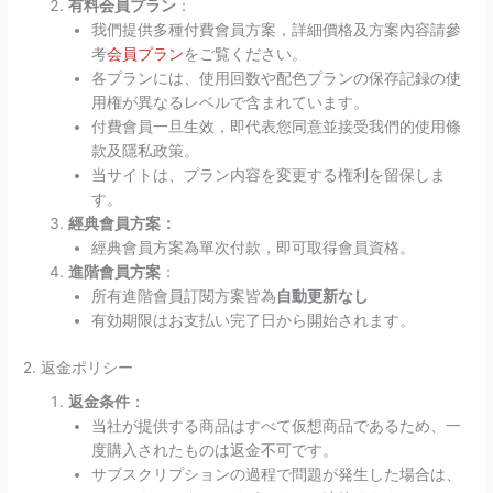
有料会員プラン
：
我們提供多種付費會員方案，詳細價格及方案內容請參
考
会員プラン
をご覧ください。
各プランには、使用回数や配色プランの保存記録の使
用権が異なるレベルで含まれています。
付費會員一旦生效，即代表您同意並接受我們的使用條
款及隱私政策。
当サイトは、プラン内容を変更する権利を留保しま
す。
經典會員方案：
經典會員方案為單次付款，即可取得會員資格。
進階會員方案
：
所有進階會員訂閱方案皆為
自動更新なし
有効期限はお支払い完了日から開始されます。
2. 返金ポリシー
返金条件
：
当社が提供する商品はすべて仮想商品であるため、一
度購入されたものは返金不可です。
サブスクリプションの過程で問題が発生した場合は、